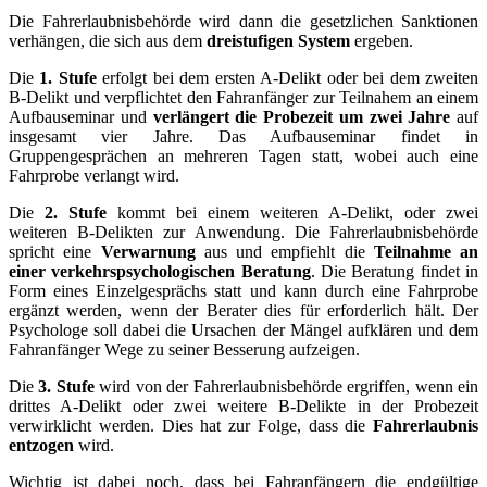
Die Fahrerlaubnisbehörde wird dann die gesetzlichen Sanktionen
verhängen, die sich aus dem
dreistufigen System
ergeben.
Die
1. Stufe
erfolgt bei dem ersten A-Delikt oder bei dem zweiten
B-Delikt und verpflichtet den Fahranfänger zur Teilnahem an einem
Aufbauseminar und
verlängert die Probezeit um zwei Jahre
auf
insgesamt vier Jahre. Das Aufbauseminar findet in
Gruppengesprächen an mehreren Tagen statt, wobei auch eine
Fahrprobe verlangt wird.
Die
2. Stufe
kommt bei einem weiteren A-Delikt, oder zwei
weiteren B-Delikten zur Anwendung. Die Fahrerlaubnisbehörde
spricht eine
Verwarnung
aus und empfiehlt die
Teilnahme an
einer verkehrspsychologischen Beratung
. Die Beratung findet in
Form eines Einzelgesprächs statt und kann durch eine Fahrprobe
ergänzt werden, wenn der Berater dies für erforderlich hält. Der
Psychologe soll dabei die Ursachen der Mängel aufklären und dem
Fahranfänger Wege zu seiner Besserung aufzeigen.
Die
3. Stufe
wird von der Fahrerlaubnisbehörde ergriffen, wenn ein
drittes A-Delikt oder zwei weitere B-Delikte in der Probezeit
verwirklicht werden. Dies hat zur Folge, dass die
Fahrerlaubnis
entzogen
wird.
Wichtig ist dabei noch, dass bei Fahranfängern die endgültige