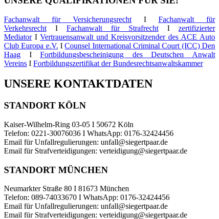
UNSERE QUALIFIKATIONEN FÜR SIE!
Fachanwalt für Versicherungsrecht
I
Fachanwalt für
Verkehrsrecht
I
Fachanwalt für Strafrecht
I
zertifizierter
Mediator
I
Vertrauensanwalt und Kreisvorsitzender des ACE Auto
Club Europa e.V.
I
Counsel International Criminal Court (ICC) Den
Haag
I
Fortbildungsbescheinigung des Deutschen Anwalt
Vereins
I
Fortbildungszertifikat der Bundesrechtsanwaltskammer
UNSERE KONTAKTDATEN
STANDORT KÖLN
Kaiser-Wilhelm-Ring 03-05 I 50672 Köln
Telefon: 0221-30076036 I WhatsApp: 0176-32424456
Email für Unfallregulierungen: unfall@siegertpaar.de
Email für Strafverteidigungen: verteidigung@siegertpaar.de
STANDORT MÜNCHEN
Neumarkter Straße 80 I 81673 München
Telefon: 089-74033670 I WhatsApp: 0176-32424456
Email für Unfallregulierungen: unfall@siegertpaar.de
Email für Strafverteidigungen: verteidigung@siegertpaar.de