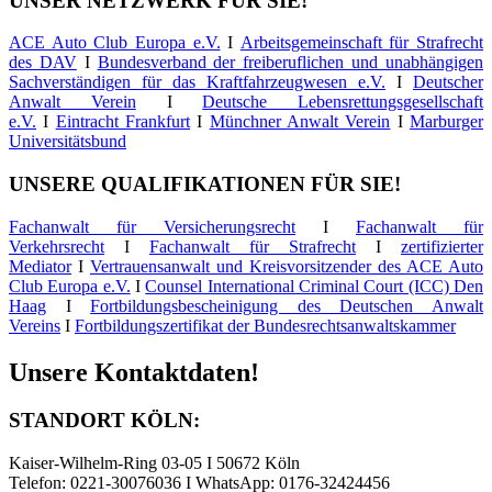
UNSER NETZWERK FÜR SIE!
ACE Auto Club Europa e.V.
I
Arbeitsgemeinschaft für Strafrecht
des DAV
I
Bundesverband der freiberuflichen und unabhängigen
Sachverständigen für das Kraftfahrzeugwesen e.V.
I
Deutscher
Anwalt Verein
I
Deutsche Lebensrettungsgesellschaft
e.V.
I
Eintracht Frankfurt
I
Münchner Anwalt Verein
I
Marburger
Universitätsbund
UNSERE QUALIFIKATIONEN FÜR SIE!
Fachanwalt für Versicherungsrecht
I
Fachanwalt für
Verkehrsrecht
I
Fachanwalt für Strafrecht
I
zertifizierter
Mediator
I
Vertrauensanwalt und Kreisvorsitzender des ACE Auto
Club Europa e.V.
I
Counsel International Criminal Court (ICC) Den
Haag
I
Fortbildungsbescheinigung des Deutschen Anwalt
Vereins
I
Fortbildungszertifikat der Bundesrechtsanwaltskammer
Unsere Kontaktdaten!
STANDORT KÖLN:
Kaiser-Wilhelm-Ring 03-05 I 50672 Köln
Telefon: 0221-30076036 I WhatsApp: 0176-32424456