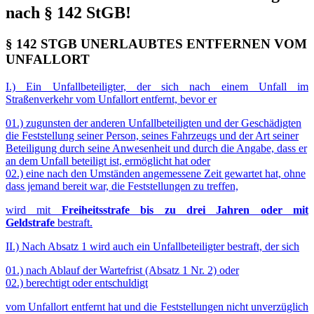
nach § 142 StGB!
§ 142 STGB UNERLAUBTES ENTFERNEN VOM
UNFALLORT
I.) Ein Unfallbeteiligter, der sich nach einem Unfall im
Straßenverkehr vom Unfallort entfernt, bevor er
01.) zugunsten der anderen Unfallbeteiligten und der Geschädigten
die Feststellung seiner Person, seines Fahrzeugs und der Art seiner
Beteiligung durch seine Anwesenheit und durch die Angabe, dass er
an dem Unfall beteiligt ist, ermöglicht hat oder
02.) eine nach den Umständen angemessene Zeit gewartet hat, ohne
dass jemand bereit war, die Feststellungen zu treffen,
wird mit
Freiheitsstrafe bis zu drei Jahren oder mit
Geldstrafe
bestraft.
II.) Nach Absatz 1 wird auch ein Unfallbeteiligter bestraft, der sich
01.) nach Ablauf der Wartefrist (Absatz 1 Nr. 2) oder
02.) berechtigt oder entschuldigt
vom Unfallort entfernt hat und die Feststellungen nicht unverzüglich