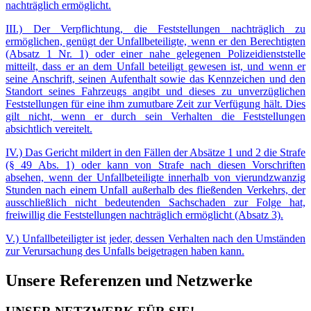
nachträglich ermöglicht.
III.) Der Verpflichtung, die Feststellungen nachträglich zu
ermöglichen, genügt der Unfallbeteiligte, wenn er den Berechtigten
(Absatz 1 Nr. 1) oder einer nahe gelegenen Polizeidienststelle
mitteilt, dass er an dem Unfall beteiligt gewesen ist, und wenn er
seine Anschrift, seinen Aufenthalt sowie das Kennzeichen und den
Standort seines Fahrzeugs angibt und dieses zu unverzüglichen
Feststellungen für eine ihm zumutbare Zeit zur Verfügung hält. Dies
gilt nicht, wenn er durch sein Verhalten die Feststellungen
absichtlich vereitelt.
IV.) Das Gericht mildert in den Fällen der Absätze 1 und 2 die Strafe
(§ 49 Abs. 1) oder kann von Strafe nach diesen Vorschriften
absehen, wenn der Unfallbeteiligte innerhalb von vierundzwanzig
Stunden nach einem Unfall außerhalb des fließenden Verkehrs, der
ausschließlich nicht bedeutenden Sachschaden zur Folge hat,
freiwillig die Feststellungen nachträglich ermöglicht (Absatz 3).
V.) Unfallbeteiligter ist jeder, dessen Verhalten nach den Umständen
zur Verursachung des Unfalls beigetragen haben kann.
Unsere Referenzen und Netzwerke