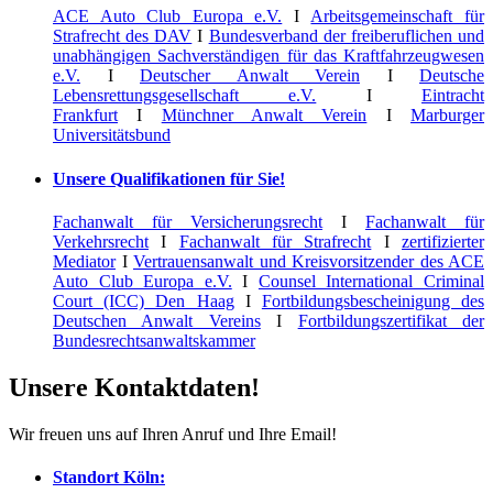
ACE Auto Club Europa e.V.
I
Arbeitsgemeinschaft für
Strafrecht des DAV
I
Bundesverband der freiberuflichen und
unabhängigen Sachverständigen für das Kraftfahrzeugwesen
e.V.
I
Deutscher Anwalt Verein
I
Deutsche
Lebensrettungsgesellschaft e.V.
I
Eintracht
Frankfurt
I
Münchner Anwalt Verein
I
Marburger
Universitätsbund
Unsere Qualifikationen für Sie!
Fachanwalt für Versicherungsrecht
I
Fachanwalt für
Verkehrsrecht
I
Fachanwalt für Strafrecht
I
zertifizierter
Mediator
I
Vertrauensanwalt und Kreisvorsitzender des ACE
Auto Club Europa e.V.
I
Counsel International Criminal
Court (ICC) Den Haag
I
Fortbildungsbescheinigung des
Deutschen Anwalt Vereins
I
Fortbildungszertifikat der
Bundesrechtsanwaltskammer
Unsere Kontaktdaten!
Wir freuen uns auf Ihren Anruf und Ihre Email!
Standort Köln: