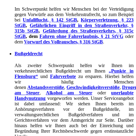
Im Schwerpunkt helfen wir Menschen bei der Verteidigung
gegen Vorwürfe aus dem Verkehrsstrafrecht, so zum Beispiel
bei
Unfallflucht, § 142 StGB
,
Körperverletzung, § 223
StGB
,
Gefährlichen Eingriff in den Straßenverkehr, §
315b StGB
,
Gefährdung des Straßenverkehrs, § 315c
StGB
, dem
Fahren ohne Fahrerlaubnis, § 21 StVG
oder
dem
Vorwurf des Vollrausches, § 316 StGB
.
Bußgeldrecht
Als zweiter Schwerpunkt helfen wir Ihnen im
verkehrsrechtlichen Bußgeldrecht um Ihnen
„Punkte in
Flensburg“
und
Fahrverbote
zu ersparen. Hierbei helfen
wir häufig Menschen
denen
Abstandsverstöße
,
Geschwindigkeitsverstöße
,
Droge
am Steuer
,
Alkohol am Steuer
oder
unerlaubte
Handynutzung
vorgeworfen werden. Unser Serviceangebot
ist dabei umfassend: Wir stehen Ihnen bereits im
Anhörungsverfahren vor der Bußgeldstelle, im
verwaltungsrechtlichen Bußgeldverfahren und im
Gerichtsverfahren vor dem Amtsgericht zur Seite. Darüber
hinaus helfen wir Ihnen auch bei der Einreichung und
Begründung Ihrer Rechtsbeschwerde gegen erstinstanzliche